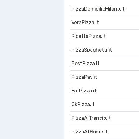
PizzaDomicilioMilano.it
VeraPizza.it
RicettaPizza.it
PizzaSpaghetti.it
BestPizza.it
PizzaPay.it
EatPizza.it
OkPizza.it
PizzaAlTrancio.it
PizzaAtHome.it