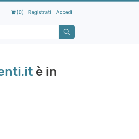
(0)
Registrati
Accedi
nti.it
è in