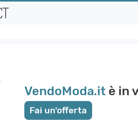
VendoModa.it
è in 
Fai un'offerta