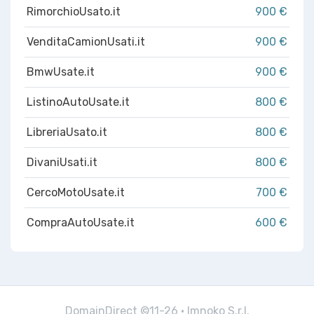
RimorchioUsato.it
900 €
VenditaCamionUsati.it
900 €
BmwUsate.it
900 €
ListinoAutoUsate.it
800 €
LibreriaUsato.it
800 €
DivaniUsati.it
800 €
CercoMotoUsate.it
700 €
CompraAutoUsate.it
600 €
DomainDirect ©11-26 · Imnoko S.r.l.