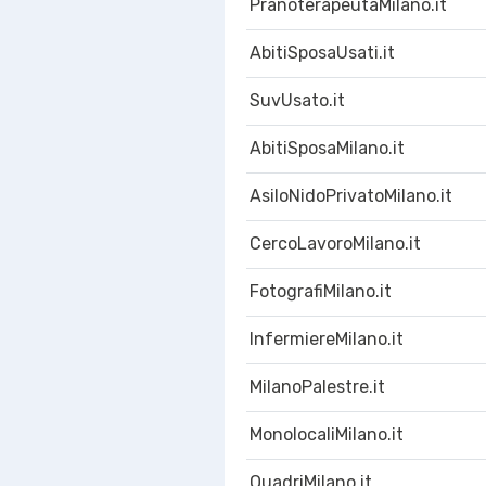
PranoterapeutaMilano.it
AbitiSposaUsati.it
SuvUsato.it
AbitiSposaMilano.it
AsiloNidoPrivatoMilano.it
CercoLavoroMilano.it
FotografiMilano.it
InfermiereMilano.it
MilanoPalestre.it
MonolocaliMilano.it
QuadriMilano.it