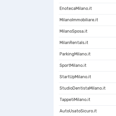
EnotecaMilano.it
MilanoImmobiliare.it
MilanoSposa.it
MilanRentals.it
ParkingMilano.it
SportMilano.it
StartUpMilano.it
StudioDentistaMilano.it
TappetiMilano.it
AutoUsatoSicuro.it