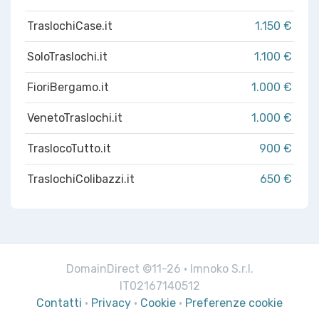
TraslochiCase.it
1.150 €
SoloTraslochi.it
1.100 €
FioriBergamo.it
1.000 €
VenetoTraslochi.it
1.000 €
TraslocoTutto.it
900 €
TraslochiColibazzi.it
650 €
DomainDirect ©11-26 · Imnoko S.r.l.
IT02167140512
Contatti
·
Privacy
·
Cookie
·
Preferenze cookie