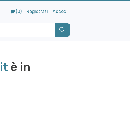
(0)
Registrati
Accedi
it
è in