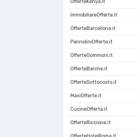
OfferteKenya.it
ImmobiliareOfferte.it
OfferteBarcellona.it
PannoliniOfferte.it
OfferteGommoni.it
OfferteBarche.it
OfferteSottocosto.it
MaxiOfferte.it
CucineOfferta.it
OfferteRiccione.it
OfferteHotelRoma.it