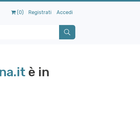
(0)
Registrati
Accedi
a.it
è in