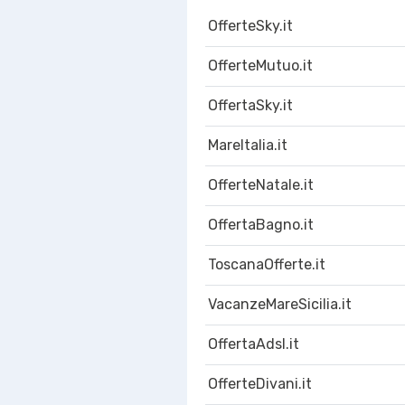
OfferteSky.it
OfferteMutuo.it
OffertaSky.it
MareItalia.it
OfferteNatale.it
OffertaBagno.it
ToscanaOfferte.it
VacanzeMareSicilia.it
OffertaAdsl.it
OfferteDivani.it