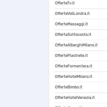
OfferteTv.it
OfferteVoliLondra.it
OfferteMassaggi.it
OffertaSottocosto.it
OfferteAlberghiMilano.it
OffertePiastrelle.it
OfferteFormentera.it
OfferteHotelMilano.it
OfferteBimbo.it
OfferteHotelVenezia.it