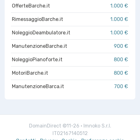
OfferteBarche.it
1.000 €
RimessaggioBarche.it
1.000 €
NoleggioDeambulatore.it
1.000 €
ManutenzioneBarche.it
900 €
NoleggioPianoforte.it
800 €
MotoriBarche.it
800 €
ManutenzioneBarca.it
700 €
DomainDirect ©11-26 · Imnoko S.r.l.
IT02167140512