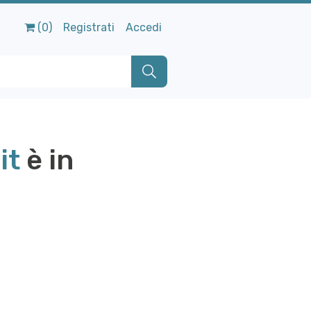
(0)
Registrati
Accedi
it
è in