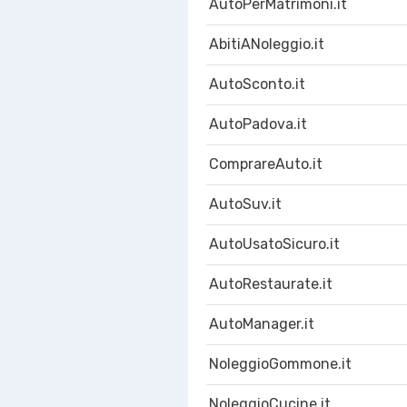
AutoPerMatrimoni.it
AbitiANoleggio.it
AutoSconto.it
AutoPadova.it
ComprareAuto.it
AutoSuv.it
AutoUsatoSicuro.it
AutoRestaurate.it
AutoManager.it
NoleggioGommone.it
NoleggioCucine.it