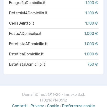
EcografiaDomicilio.it
1.100 €
DetersiviADomicilio.it
1.100 €
CenaDelitto.it
1.100 €
FesteADomicilio.it
1.000 €
EstetistaADomicilio.it
1.000 €
EsteticaDomicilio.it
1.000 €
EstetistaDomicilio.it
750 €
DomainDirect ©11-26 · Imnoko S.r.l.
IT02167140512
Contatti
·
Privacy
·
Cookie
·
Preferenze cookie