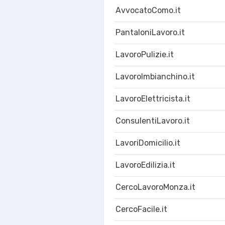
AvvocatoComo.it
PantaloniLavoro.it
LavoroPulizie.it
LavoroImbianchino.it
LavoroElettricista.it
ConsulentiLavoro.it
LavoriDomicilio.it
LavoroEdilizia.it
CercoLavoroMonza.it
CercoFacile.it