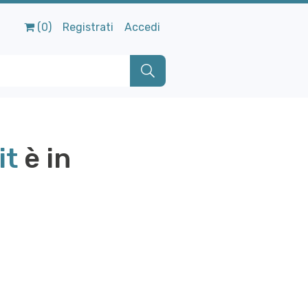
(0)
Registrati
Accedi
it
è in