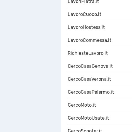
LavoriPietra.it
LavoroCuoco.it
LavoroHostess.it
LavoroCommessa.it
RichiesteLavoro.it
CercoCasaGenova.it
CercoCasaVerona.it
CercoCasaPalermo.it
CercoMoto.it
CercoMotoUsate.it
CercoScooter.it