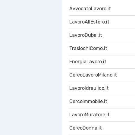
AvvocatoLavoro.it
LavoroAllEstero.it
LavoroDubai.it
TraslochiComo.it
EnergiaLavoro.it
CercoLavoroMilano.it
LavoroIdraulico.it
CercoImmobile.it
LavoroMuratore.it
CercoDonna.it