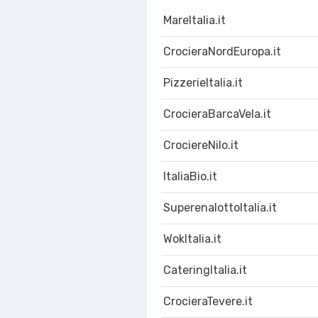
MareItalia.it
CrocieraNordEuropa.it
PizzerieItalia.it
CrocieraBarcaVela.it
CrociereNilo.it
ItaliaBio.it
SuperenalottoItalia.it
WokItalia.it
CateringItalia.it
CrocieraTevere.it