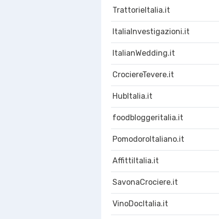
TrattorieItalia.it
ItaliaInvestigazioni.it
ItalianWedding.it
CrociereTevere.it
HubItalia.it
foodbloggeritalia.it
PomodoroItaliano.it
AffittiItalia.it
SavonaCrociere.it
VinoDocItalia.it