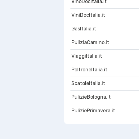
VinoDocItalia.it
ViniDocItalia.it
GasItalia.it
PuliziaCamino.it
ViaggiItalia.it
PoltroneItalia.it
ScatoleItalia.it
PulizieBologna.it
PuliziePrimavera.it