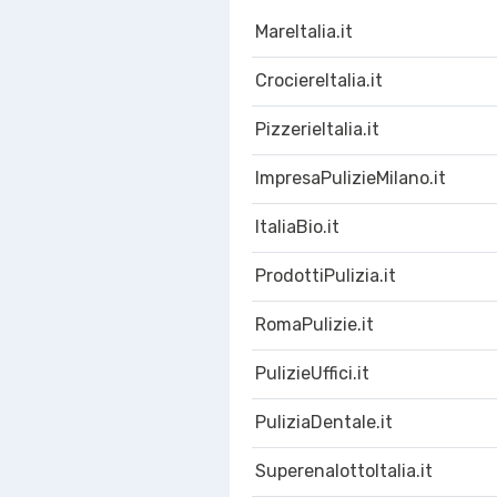
MareItalia.it
CrociereItalia.it
PizzerieItalia.it
ImpresaPulizieMilano.it
ItaliaBio.it
ProdottiPulizia.it
RomaPulizie.it
PulizieUffici.it
PuliziaDentale.it
SuperenalottoItalia.it