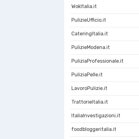
WokItalia.it
PulizieUfficio.it
CateringItalia.it
PulizieModena.it
PuliziaProfessionale.it
PuliziaPelle.it
LavoroPulizie.it
TrattorieItalia.it
ItaliaInvestigazioni.it
foodbloggeritalia.it