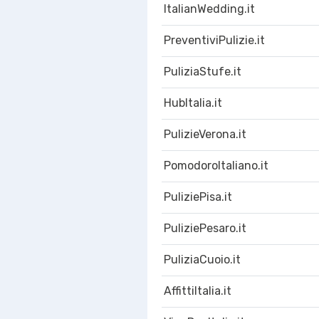
ItalianWedding.it
PreventiviPulizie.it
PuliziaStufe.it
HubItalia.it
PulizieVerona.it
PomodoroItaliano.it
PuliziePisa.it
PuliziePesaro.it
PuliziaCuoio.it
AffittiItalia.it