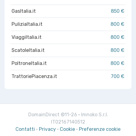
GasItalia.it
850 €
PuliziaItalia.it
800 €
ViaggiItalia.it
800 €
ScatoleItalia.it
800 €
PoltroneItalia.it
800 €
TrattoriePiacenza.it
700 €
DomainDirect ©11-26 · Imnoko S.r.l.
IT02167140512
Contatti
·
Privacy
·
Cookie
·
Preferenze cookie