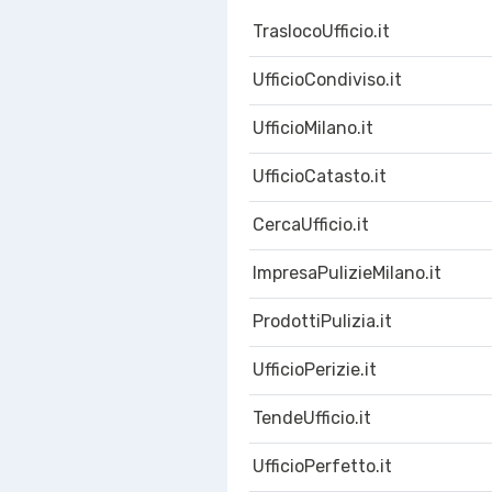
TraslocoUfficio.it
UfficioCondiviso.it
UfficioMilano.it
UfficioCatasto.it
CercaUfficio.it
ImpresaPulizieMilano.it
ProdottiPulizia.it
UfficioPerizie.it
TendeUfficio.it
UfficioPerfetto.it