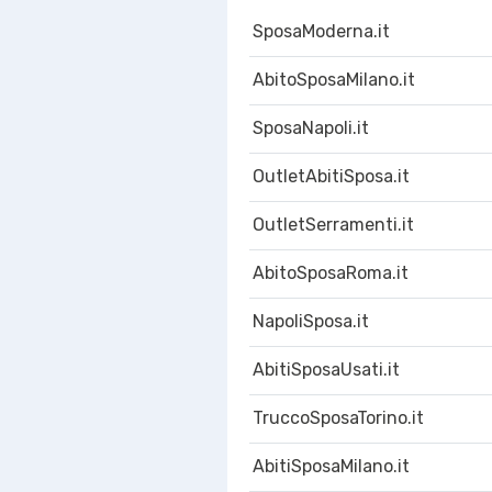
SposaModerna.it
AbitoSposaMilano.it
SposaNapoli.it
OutletAbitiSposa.it
OutletSerramenti.it
AbitoSposaRoma.it
NapoliSposa.it
AbitiSposaUsati.it
TruccoSposaTorino.it
AbitiSposaMilano.it