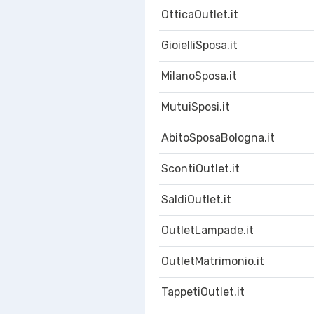
OtticaOutlet.it
GioielliSposa.it
MilanoSposa.it
MutuiSposi.it
AbitoSposaBologna.it
ScontiOutlet.it
SaldiOutlet.it
OutletLampade.it
OutletMatrimonio.it
TappetiOutlet.it