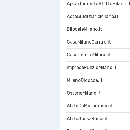
AppartamentoAffittoMilano.i
AsteGiudiziarieMilano.it
BilocaleMilano.it
CasaMilanoCentro.it
CaseCentroMilano.it
ImpresaPulizieMilano.it
MilanoBicocca.it
OsterieMilano.it
AbitoDaMatrimonio.it
AbitoSposaRoma.it