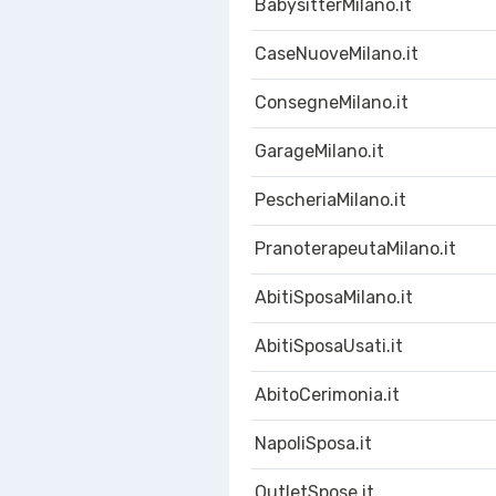
BabysitterMilano.it
CaseNuoveMilano.it
ConsegneMilano.it
GarageMilano.it
PescheriaMilano.it
PranoterapeutaMilano.it
AbitiSposaMilano.it
AbitiSposaUsati.it
AbitoCerimonia.it
NapoliSposa.it
OutletSpose.it