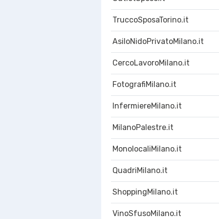
TruccoSposaTorino.it
AsiloNidoPrivatoMilano.it
CercoLavoroMilano.it
FotografiMilano.it
InfermiereMilano.it
MilanoPalestre.it
MonolocaliMilano.it
QuadriMilano.it
ShoppingMilano.it
VinoSfusoMilano.it