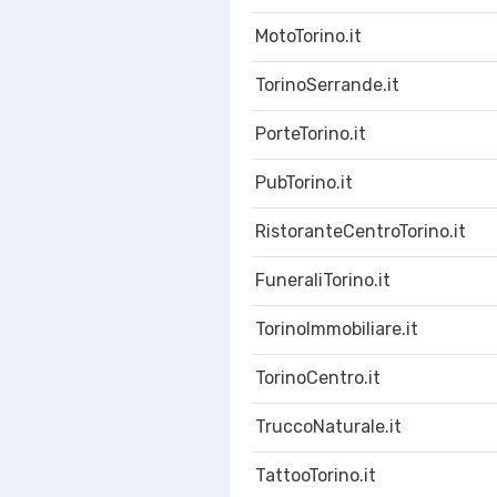
MotoTorino.it
TorinoSerrande.it
PorteTorino.it
PubTorino.it
RistoranteCentroTorino.it
FuneraliTorino.it
TorinoImmobiliare.it
TorinoCentro.it
TruccoNaturale.it
TattooTorino.it