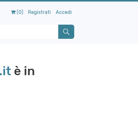
(0)
Registrati
Accedi
it
è in