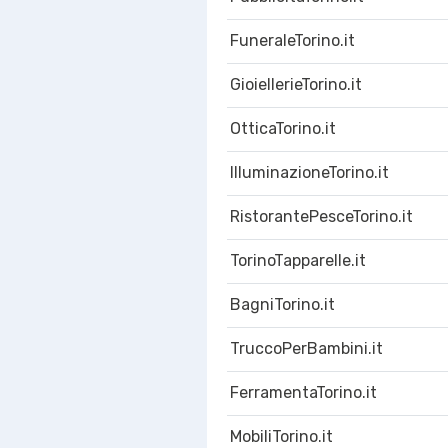
FuneraleTorino.it
GioiellerieTorino.it
OtticaTorino.it
IlluminazioneTorino.it
RistorantePesceTorino.it
TorinoTapparelle.it
BagniTorino.it
TruccoPerBambini.it
FerramentaTorino.it
MobiliTorino.it