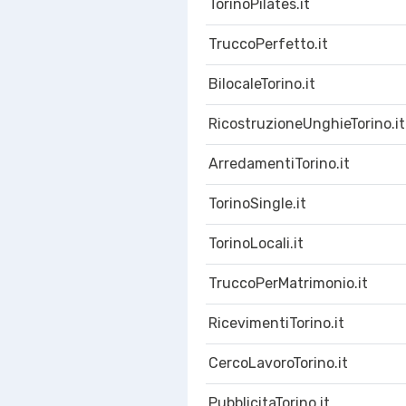
TorinoPilates.it
TruccoPerfetto.it
BilocaleTorino.it
RicostruzioneUnghieTorino.it
ArredamentiTorino.it
TorinoSingle.it
TorinoLocali.it
TruccoPerMatrimonio.it
RicevimentiTorino.it
CercoLavoroTorino.it
PubblicitaTorino.it