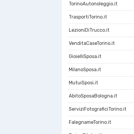
TorinoAutonoleggio.it
TrasportiTorino.it
LezioniDiTrucco.it
VenditaCaseTorino.it
GioielliSposa.it
MilanoSposa.it
MutuiSposi.it
AbitoSposaBologna.it
ServiziFotograficiTorino.it
FalegnameTorino.it