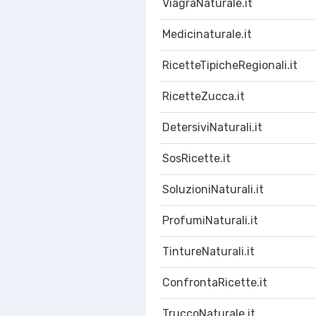
ViagraNaturale.it
Medicinaturale.it
RicetteTipicheRegionali.it
RicetteZucca.it
DetersiviNaturali.it
SosRicette.it
SoluzioniNaturali.it
ProfumiNaturali.it
TintureNaturali.it
ConfrontaRicette.it
TruccoNaturale.it