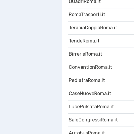
QuadriRoma.it
RomaTrasporti.it
TerapiaCoppiaRoma.it
TendeRoma.it
BirreriaRoma.it
ConventionRoma.it
PediatraRoma.it
CaseNuoveRoma.it
LucePulsataRoma.it
SaleCongressiRoma.it
AutobusRoma.it