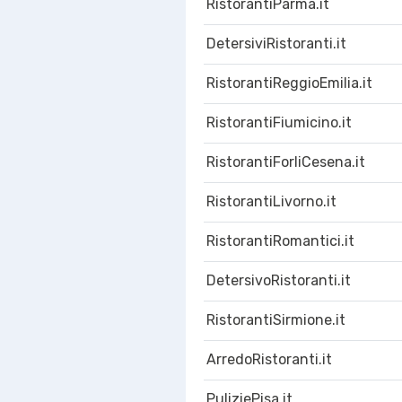
RistorantiParma.it
DetersiviRistoranti.it
RistorantiReggioEmilia.it
RistorantiFiumicino.it
RistorantiForliCesena.it
RistorantiLivorno.it
RistorantiRomantici.it
DetersivoRistoranti.it
RistorantiSirmione.it
ArredoRistoranti.it
PuliziePisa.it