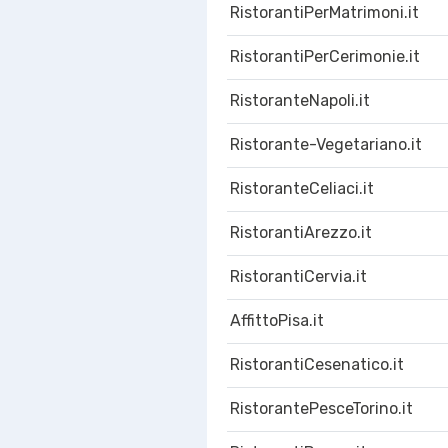
RistorantiPerMatrimoni.it
RistorantiPerCerimonie.it
RistoranteNapoli.it
Ristorante-Vegetariano.it
RistoranteCeliaci.it
RistorantiArezzo.it
RistorantiCervia.it
AffittoPisa.it
RistorantiCesenatico.it
RistorantePesceTorino.it