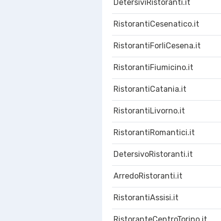
DetersiviRistoranti.it
RistorantiCesenatico.it
RistorantiForliCesena.it
RistorantiFiumicino.it
RistorantiCatania.it
RistorantiLivorno.it
RistorantiRomantici.it
DetersivoRistoranti.it
ArredoRistoranti.it
RistorantiAssisi.it
RistoranteCentroTorino.it