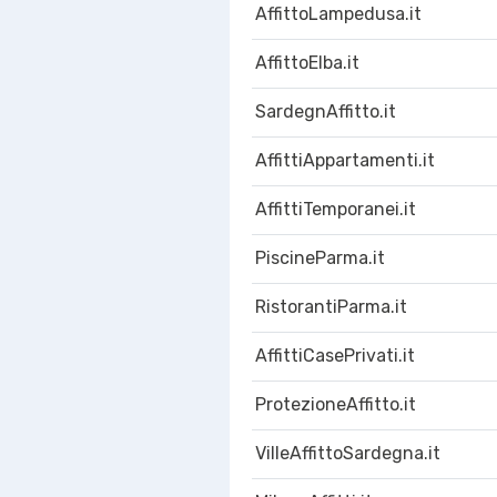
AffittoLampedusa.it
AffittoElba.it
SardegnAffitto.it
AffittiAppartamenti.it
AffittiTemporanei.it
PiscineParma.it
RistorantiParma.it
AffittiCasePrivati.it
ProtezioneAffitto.it
VilleAffittoSardegna.it