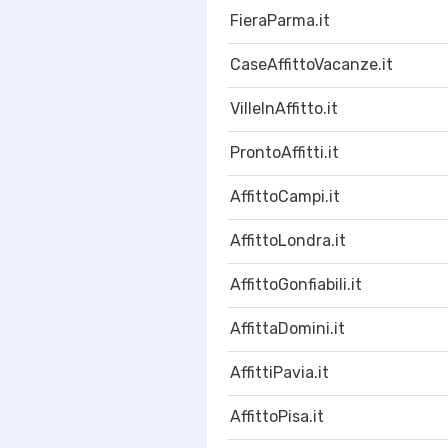
FieraParma.it
CaseAffittoVacanze.it
VilleInAffitto.it
ProntoAffitti.it
AffittoCampi.it
AffittoLondra.it
AffittoGonfiabili.it
AffittaDomini.it
AffittiPavia.it
AffittoPisa.it