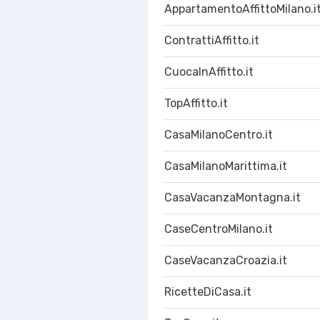
AppartamentoAffittoMilano.i
ContrattiAffitto.it
CuocaInAffitto.it
TopAffitto.it
CasaMilanoCentro.it
CasaMilanoMarittima.it
CasaVacanzaMontagna.it
CaseCentroMilano.it
CaseVacanzaCroazia.it
RicetteDiCasa.it