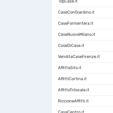
TopCase.it
CaseConGiardino.it
CaseFormentera.it
CaseNuoveMilano.it
CoseDiCase.it
VenditaCaseFirenze.it
AffittaSito.it
AffittiCortina.it
AffittoTrilocale.it
RiccioneAffitti.it
CasaCentro.it