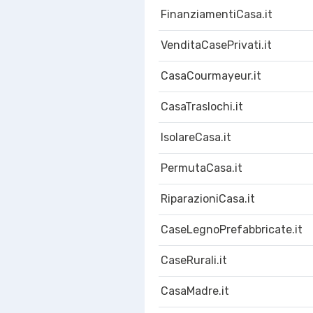
FinanziamentiCasa.it
VenditaCasePrivati.it
CasaCourmayeur.it
CasaTraslochi.it
IsolareCasa.it
PermutaCasa.it
RiparazioniCasa.it
CaseLegnoPrefabbricate.it
CaseRurali.it
CasaMadre.it