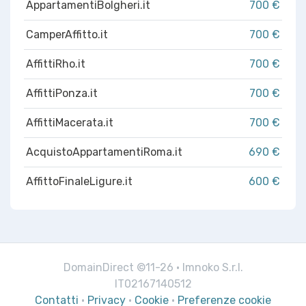
AppartamentiBolgheri.it
700 €
CamperAffitto.it
700 €
AffittiRho.it
700 €
AffittiPonza.it
700 €
AffittiMacerata.it
700 €
AcquistoAppartamentiRoma.it
690 €
AffittoFinaleLigure.it
600 €
DomainDirect ©11-26 · Imnoko S.r.l.
IT02167140512
Contatti
·
Privacy
·
Cookie
·
Preferenze cookie