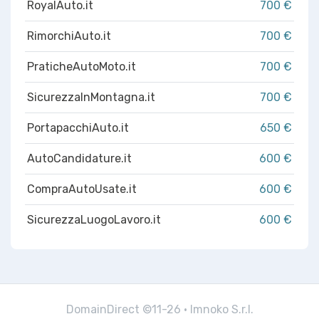
RoyalAuto.it
700 €
RimorchiAuto.it
700 €
PraticheAutoMoto.it
700 €
SicurezzaInMontagna.it
700 €
PortapacchiAuto.it
650 €
AutoCandidature.it
600 €
CompraAutoUsate.it
600 €
SicurezzaLuogoLavoro.it
600 €
DomainDirect ©11-26 · Imnoko S.r.l.