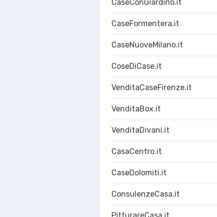
CaseConGiardino.it
CaseFormentera.it
CaseNuoveMilano.it
CoseDiCase.it
VenditaCaseFirenze.it
VenditaBox.it
VenditaDivani.it
CasaCentro.it
CaseDolomiti.it
ConsulenzeCasa.it
PitturareCasa.it