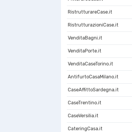
RistrutturareCase.it
RistrutturazioniCase.it
VenditaBagni.it
VenditaPorte.it
VenditaCaseTorino.it
AntifurtoCasaMilano.it
CaseAffittoSardegna.it
CaseTrentino.it
CaseVersilia.it
CateringCasa.it