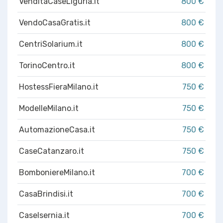
VenditaCaseLiguria.it
800 €
VendoCasaGratis.it
800 €
CentriSolarium.it
800 €
TorinoCentro.it
800 €
HostessFieraMilano.it
750 €
ModelleMilano.it
750 €
AutomazioneCasa.it
750 €
CaseCatanzaro.it
750 €
BomboniereMilano.it
700 €
CasaBrindisi.it
700 €
CaseIsernia.it
700 €