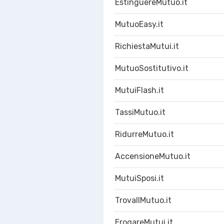
EstinguereMutuo.it
MutuoEasy.it
RichiestaMutui.it
MutuoSostitutivo.it
MutuiFlash.it
TassiMutuo.it
RidurreMutuo.it
AccensioneMutuo.it
MutuiSposi.it
TrovaIlMutuo.it
ErogareMutui.it