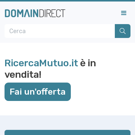
RicercaMutuo.it
è in
vendita!
Fai un'offerta