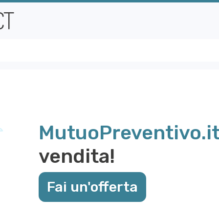
MutuoPreventivo.i
vendita!
Fai un'offerta