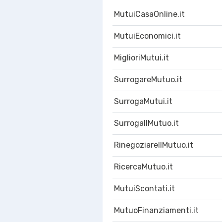
MutuiCasaOnline.it
MutuiEconomici.it
MiglioriMutui.it
SurrogareMutuo.it
SurrogaMutui.it
SurrogaIlMutuo.it
RinegoziareIlMutuo.it
RicercaMutuo.it
MutuiScontati.it
MutuoFinanziamenti.it