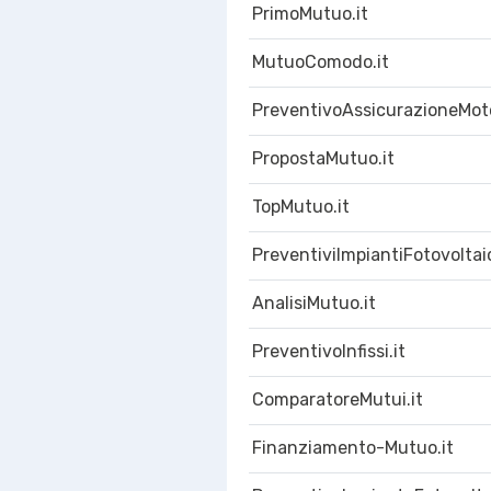
PrimoMutuo.it
MutuoComodo.it
PreventivoAssicurazioneMoto
PropostaMutuo.it
TopMutuo.it
PreventiviImpiantiFotovoltaic
AnalisiMutuo.it
PreventivoInfissi.it
ComparatoreMutui.it
Finanziamento-Mutuo.it