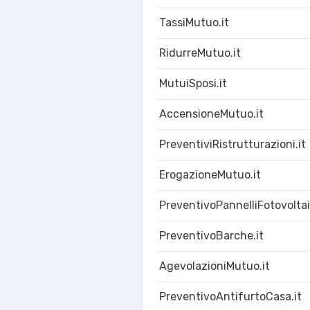
TassiMutuo.it
RidurreMutuo.it
MutuiSposi.it
AccensioneMutuo.it
PreventiviRistrutturazioni.it
ErogazioneMutuo.it
PreventivoPannelliFotovoltaic
PreventivoBarche.it
AgevolazioniMutuo.it
PreventivoAntifurtoCasa.it