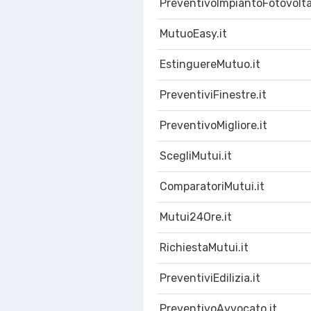
PreventivoImpiantoFotovolta
MutuoEasy.it
EstinguereMutuo.it
PreventiviFinestre.it
PreventivoMigliore.it
ScegliMutui.it
ComparatoriMutui.it
Mutui24Ore.it
RichiestaMutui.it
PreventiviEdilizia.it
PreventivoAvvocato.it