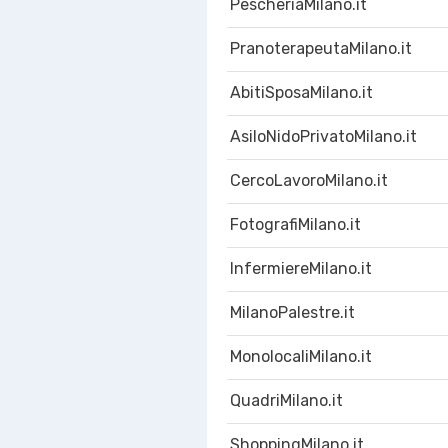
PescheriaMilano.it
PranoterapeutaMilano.it
AbitiSposaMilano.it
AsiloNidoPrivatoMilano.it
CercoLavoroMilano.it
FotografiMilano.it
InfermiereMilano.it
MilanoPalestre.it
MonolocaliMilano.it
QuadriMilano.it
ShoppingMilano.it