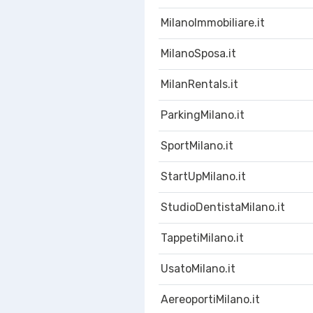
MilanoImmobiliare.it
MilanoSposa.it
MilanRentals.it
ParkingMilano.it
SportMilano.it
StartUpMilano.it
StudioDentistaMilano.it
TappetiMilano.it
UsatoMilano.it
AereoportiMilano.it