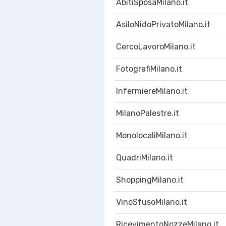
AbitiSposaMilano.it
AsiloNidoPrivatoMilano.it
CercoLavoroMilano.it
FotografiMilano.it
InfermiereMilano.it
MilanoPalestre.it
MonolocaliMilano.it
QuadriMilano.it
ShoppingMilano.it
VinoSfusoMilano.it
RicevimentoNozzeMilano.it