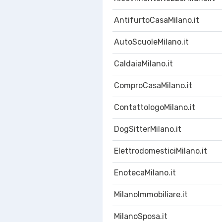
AntifurtoCasaMilano.it
AutoScuoleMilano.it
CaldaiaMilano.it
ComproCasaMilano.it
ContattologoMilano.it
DogSitterMilano.it
ElettrodomesticiMilano.it
EnotecaMilano.it
MilanoImmobiliare.it
MilanoSposa.it