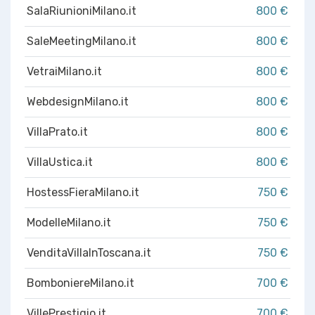
SalaRiunioniMilano.it
800 €
SaleMeetingMilano.it
800 €
VetraiMilano.it
800 €
WebdesignMilano.it
800 €
VillaPrato.it
800 €
VillaUstica.it
800 €
HostessFieraMilano.it
750 €
ModelleMilano.it
750 €
VenditaVillaInToscana.it
750 €
BomboniereMilano.it
700 €
VillePrestigio.it
700 €